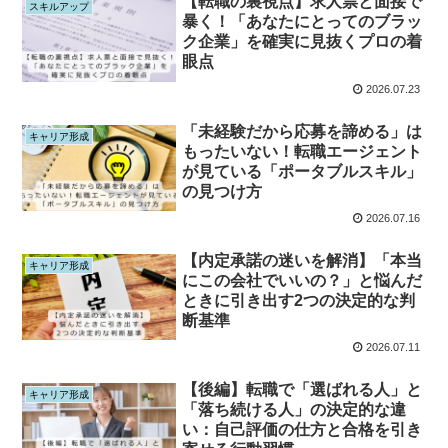
【転職の裏視点】求人票と面接で
スキルアップ
暴く！「あなたにとってのブラッ
ク企業」を確実に見抜くプロの着
眼点
2026.07.23
「未経験だから応募を諦める」は
キャリア形成
もったいない！転職エージェント
が見ている「ポータブルスキル」
の見つけ方
2026.07.16
【内定承諾の迷いを解消】「本当
キャリア形成
にこの会社でいいの？」と悩んだ
ときに引き出す2つの決定的な判
断基準
2026.07.11
【後編】転職で「選ばれる人」と
キャリア形成
「落ち続ける人」の決定的な違
い：自己評価の仕方と合格を引き